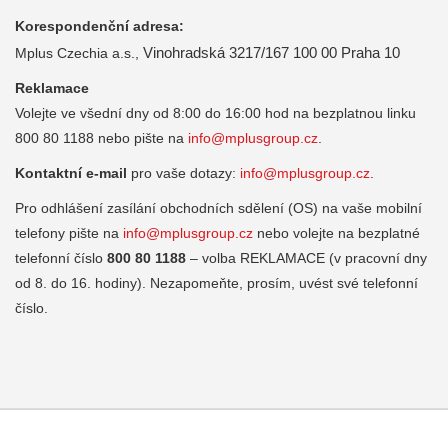
Korespondenční adresa:
Vinohradská 3217/167
100 00 Praha 10
Mplus Czechia a.s.,
Reklamace
Volejte ve všední dny od 8:00 do 16:00 hod na bezplatnou linku
800 80 1188 nebo pište na
info@mplusgroup.cz
.
Kontaktní e-mail
pro vaše dotazy:
info@
mplusgroup
.cz
.
Pro odhlášení zasílání obchodních sdělení (OS) na vaše mobilní
telefony pište na
info@
mplusgroup
.cz
nebo volejte na bezplatné
telefonní číslo
800 80 1188
– volba REKLAMACE (v pracovní dny
od 8. do 16. hodiny). Nezapomeňte, prosím, uvést své telefonní
číslo.